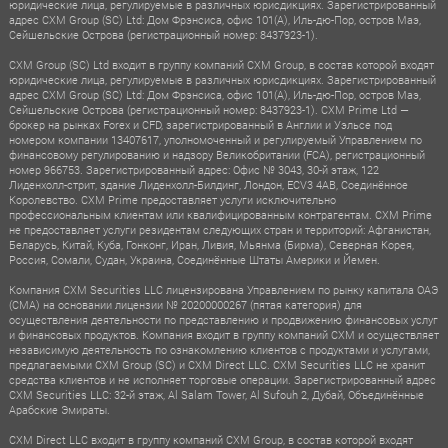
юридические лица, регулируемые в различных юрисдикциях. Зарегистрированный
адрес CXM Group (SC) Ltd: Дом Фрэнсиса, офис 101(A), Иль-дю-Пор, остров Маэ,
Сейшельские Острова (регистрационный номер: 8437923-1).
CXM Group (SC) Ltd входит в группу компаний CXM Group, в состав которой входят
юридические лица, регулируемые в различных юрисдикциях. Зарегистрированный
адрес CXM Group (SC) Ltd: Дом Фрэнсиса, офис 101(A), Иль-дю-Пор, остров Маэ,
Сейшельские Острова (регистрационный номер: 8437923-1). CXM Prime Ltd —
брокер на рынках Forex и CFD, зарегистрированный в Англии и Уэльсе под
номером компании 13407617, уполномоченный и регулируемый Управлением по
финансовому регулированию и надзору Великобритании (FCA), регистрационный
номер 966753. Зарегистрированный адрес: Офис № 3043, 30-й этаж, 122
Лиденхолл-стрит, здание Лиденхолл-Билдинг, Лондон, ECV3 4AB, Соединённое
Королевство. CXM Prime предоставляет услуги исключительно
профессиональным клиентам или квалифицированным контрагентам. CXM Prime
не предоставляет услуги резидентам следующих стран и территорий: Афганистан,
Беларусь, Китай, Куба, Гонконг, Иран, Ливия, Мьянма (Бирма), Северная Корея,
Россия, Сомали, Судан, Украина, Соединённые Штаты Америки и Йемен.
Компания CXM Securities LLC лицензирована Управлением по рынку капитала ОАЭ
(CMA) на основании лицензии № 20200000267 (пятая категория) для
осуществления деятельности по представлению и продвижению финансовых услуг
и финансовых продуктов. Компания входит в группу компаний CXM и осуществляет
независимую деятельность по ознакомлению клиентов с продуктами и услугами,
предлагаемыми CXM Group (SC) и CXM Direct LLC. CXM Securities LLC не хранит
средства клиентов и не исполняет торговые операции. Зарегистрированный адрес
CXM Securities LLC: 32-й этаж, Al Salam Tower, Al Sufouh 2, Дубай, Объединённые
Арабские Эмираты.
CXM Direct LLC входит в группу компаний CXM Group, в состав которой входят