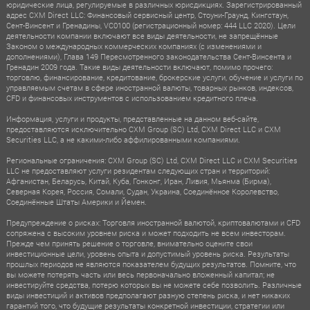
юридические лица, регулируемые в различных юрисдикциях. Зарегистрированный
адрес CXM Direct LLC: Финансовый сервисный центр, Стоуни-Граунд, Кингстаун,
Сент-Винсент и Гренадины, VC0100 (регистрационный номер: 444 LLC 2020). Цели
деятельности компании включают все виды деятельности, не запрещённые
Законом о международных коммерческих компаниях (с изменениями и
дополнениями), Глава 149 Пересмотренного законодательства Сент-Винсента и
Гренадин 2009 года. Такие виды деятельности включают, помимо прочего:
торговлю, финансирование, кредитование, брокерские услуги, обучение и услуги по
управляемым счетам в сфере иностранной валюты, товарных рынков, индексов,
CFD и финансовых инструментов с использованием кредитного плеча.
Информация, услуги и продукты, представленные на данном веб-сайте,
предоставляются исключительно CXM Group (SC) Ltd, CXM Direct LLC и CXM
Securities LLC, а не какими-либо аффилированными компаниями.
Региональные ограничения: CXM Group (SC) Ltd, CXM Direct LLC и CXM Securities
LLC не предоставляют услуги резидентам следующих стран и территорий:
Афганистан, Беларусь, Китай, Куба, Гонконг, Иран, Ливия, Мьянма (Бирма),
Северная Корея, Россия, Сомали, Судан, Украина, Соединённое Королевство,
Соединённые Штаты Америки и Йемен.
Предупреждение о рисках: Торговля иностранной валютой, криптовалютами и CFD
сопряжена с высоким уровнем риска и может подходить не всем инвесторам.
Прежде чем принять решение о торговле, внимательно оцените свои
инвестиционные цели, уровень опыта и допустимый уровень риска. Результаты
прошлых периодов не являются показателем будущих результатов. Помните, что
вы можете потерять часть или весь первоначально вложенный капитал; не
инвестируйте средства, потерю которых вы не можете себе позволить. Различные
виды инвестиций и активов предполагают разную степень риска, и нет никаких
гарантий того, что будущие результаты конкретной инвестиции, стратегии или