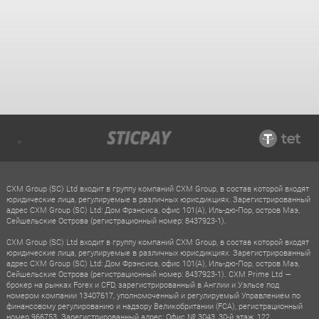
CXM Group (SC) Ltd входит в группу компаний CXM Group, в состав которой входят
юридические лица, регулируемые в различных юрисдикциях. Зарегистрированный
адрес CXM Group (SC) Ltd: Дом Фрэнсиса, офис 101(A), Иль-дю-Пор, остров Маэ,
Сейшельские Острова (регистрационный номер: 8437923-1).
CXM Group (SC) Ltd входит в группу компаний CXM Group, в состав которой входят
юридические лица, регулируемые в различных юрисдикциях. Зарегистрированный
адрес CXM Group (SC) Ltd: Дом Фрэнсиса, офис 101(A), Иль-дю-Пор, остров Маэ,
Сейшельские Острова (регистрационный номер: 8437923-1). CXM Prime Ltd —
брокер на рынках Forex и CFD, зарегистрированный в Англии и Уэльсе под
номером компании 13407617, уполномоченный и регулируемый Управлением по
финансовому регулированию и надзору Великобритании (FCA), регистрационный
номер 966753. Зарегистрированный адрес: Офис № 3043, 30-й этаж, 122