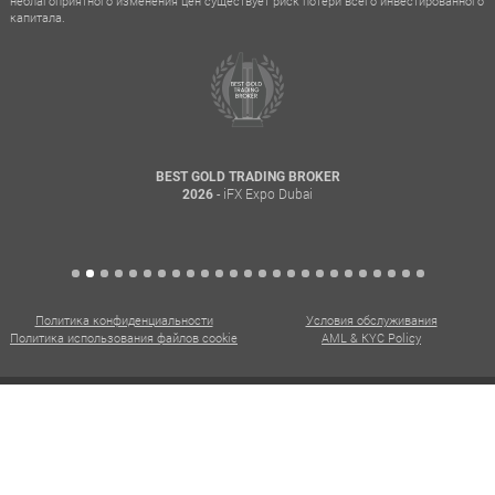
неблагоприятного изменения цен существует риск потери всего инвестированного
капитала.
BEST GOLD TRADING BROKER
- iFX Expo Dubai
2026
Политика конфиденциальности
Условия обслуживания
Политика использования файлов cookie
AML & KYC Policy
CXM. Все права защищены. @ 2015 - 2026