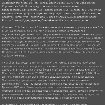
Лиденхолл-стрит, здание Лиденхолл-Билдинг, Лондон, ECV3 4AB, Соединённое
Королевство. CXM Prime предоставляет услуги исключительно
профессиональным клиентам или квалифицированным контрагентам. CXM Prime
не предоставляет услуги резидентам следующих стран и территорий: Афганистан,
Беларусь, Китай, Куба, Гонконг, Иран, Ливия, Мьянма (Бирма), Северная Корея,
Россия, Сомали, Судан, Украина, Соединённые Штаты Америки и Йемен.
Компания CXM Securities LLC лицензирована Управлением по рынку капитала ОАЭ
(CMA) на основании лицензии № 20200000267 (пятая категория) для
осуществления деятельности по представлению и продвижению финансовых услуг
и финансовых продуктов. Компания входит в группу компаний CXM и осуществляет
независимую деятельность по ознакомлению клиентов с продуктами и услугами,
предлагаемыми CXM Group (SC) и CXM Direct LLC. CXM Securities LLC не хранит
средства клиентов и не исполняет торговые операции. Зарегистрированный адрес
CXM Securities LLC: 32-й этаж, Al Salam Tower, Al Sufouh 2, Дубай, Объединённые
Арабские Эмираты.
CXM Direct LLC входит в группу компаний CXM Group, в состав которой входят
юридические лица, регулируемые в различных юрисдикциях. Зарегистрированный
адрес CXM Direct LLC: Финансовый сервисный центр, Стоуни-Граунд, Кингстаун,
Сент-Винсент и Гренадины, VC0100 (регистрационный номер: 444 LLC 2020). Цели
деятельности компании включают все виды деятельности, не запрещённые
Законом о международных коммерческих компаниях (с изменениями и
дополнениями), Глава 149 Пересмотренного законодательства Сент-Винсента и
Гренадин 2009 года. Такие виды деятельности включают, помимо прочего:
торговлю, финансирование, кредитование, брокерские услуги, обучение и услуги по
управляемым счетам в сфере иностранной валюты, товарных рынков, индексов,
CFD и финансовых инструментов с использованием кредитного плеча.
Информация, услуги и продукты, представленные на данном веб-сайте,