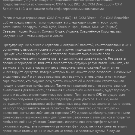
предоставляются исключительно CXM Group (SC) Ltd, CXM Direct LLC и CXM
Securities LLC, а не какими-либо аффилированными компаниями.
Региональные ограничения: CXM Group (SC) Ltd, CXM Direct LLC и CXM Securities
LLC не предоставляют услуги резидентам следующих стран и территорий:
Афганистан, Беларусь, Китай, Куба, Гонконг, Иран, Ливия, Мьянма (Бирма),
Северная Корея, Россия, Сомали, Судан, Украина, Соединённое Королевство,
Соединённые Штаты Америки и Йемен.
Предупреждение о рисках: Торговля иностранной валютой, криптовалютами и CFD
сопряжена с высоким уровнем риска и может подходить не всем инвесторам.
Прежде чем принять решение о торговле, внимательно оцените свои
инвестиционные цели, уровень опыта и допустимый уровень риска. Результаты
прошлых периодов не являются показателем будущих результатов. Помните, что
вы можете потерять часть или весь первоначально вложенный капитал; не
инвестируйте средства, потерю которых вы не можете себе позволить. Различные
виды инвестиций и активов предполагают разную степень риска, и нет никаких
гарантий того, что будущие результаты конкретной инвестиции, стратегии или
продукта окажутся прибыльными. Также нет гарантий того, что результаты или
аналогичная деятельность, связанная с какой-либо инвестицией, будут подходить
вам или вашему инвестиционному портфелю. При торговле CFD не существует
гарантий получения прибыли или предотвращения убытков. Ни CXM, ни её
сотрудники, представители, аффилированные лица или иные аналогичные стороны
не могут предоставлять такие гарантии. Вы соглашаетесь с тем, что риски
являются неотъемлемой частью торговли CFD, и должны обладать достаточными
финансовыми возможностями для принятия связанных с этим рисков и покрытия
любых понесённых убытков. Стоимость инвестиционного портфеля может
снизиться вследствие изменения рыночных факторов, таких как цены на акции,
процентные ставки, цены на сырьевые товары и валютные курсы. В случае