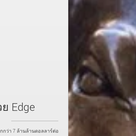
วย Edge
กว่า 7 ล้านล้านดอลลาร์ต่อ