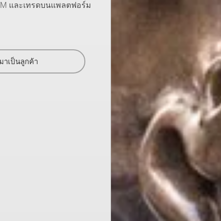
ง CXM และเทรดบนแพลตฟอร์ม
มาเป็นลูกค้า