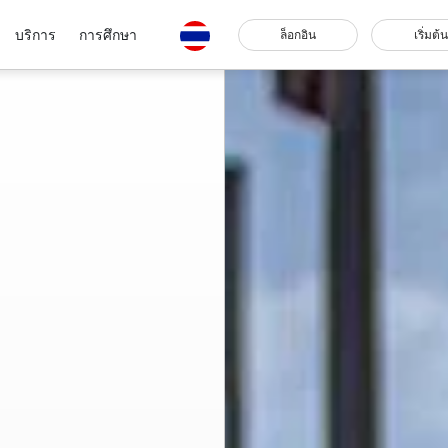
บริการ
การศึกษา
ล็อกอิน
เริ่มต้น