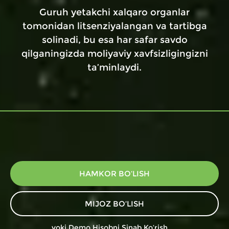
Guruh yetakchi xalqaro organlar
tomonidan litsenziyalangan va tartibga
solinadi, bu esa har safar savdo
qilganingizda moliyaviy xavfsizligingizni
ta’minlaydi.
HAMKOR BO‘LISH
MIJOZ BO‘LISH
yoki
Demo Hisobni Sinab Ko‘rish