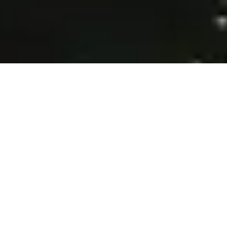
Global tartibga
solinadigan broker bilan
savdo