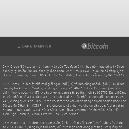
CXM Group (SC) Ltd là một thành viên của Tập đoàn CXM, bao gồm các công ty được
quản lý tại nhiều khu vực pháp lý khác nhau. CXM Group (SC) Ltd có trụ sở đăng ký tại
House of Francis, Phòng 101(A), Ile Du Port, Mahe, Seychelles (số đăng ký 8437923-1)
CXM Prime Ltd là một nhà môi giới ngoại hối (FX) và hợp đồng chênh lệch (CFD) được
đăng ký tại Anh và xứ Wales, số đăng ký công ty 13407617, được Cơ quan Quản lý Tài
chính Vương quốc Anh (FCA) cấp phép và giám sát, số tham chiếu 966753. Địa chỉ đăng
ký: Văn phòng số 3043, Tầng 30, 122 Leadenhall St, Tòa nhà Leadenhall, London, ECV3
4AB, Vương quốc Anh. CXM Prime chỉ làm việc với khách hàng chuyên nghiệp hoặc các
đối tác đủ điều kiện. CXM Prime không cung cấp dịch vụ cho cư dân của: Afghanistan,
Belarus, Trung Quốc, Cuba, Hồng Kông, Iran, Libya, Myanmar (Miến Điện), Bắc Triều
Tiên, Nga, Somalia, Sudan, Ukraine, Hoa Kỳ và Yemen.
CXM Securities LLC được Cơ quan Quản lý Thị trường Vốn UAE (CMA) cấp Giấy phép
số 20200000267 (Hạng mục thứ năm) để thực hiện hoạt động giới thiệu và quảng bá