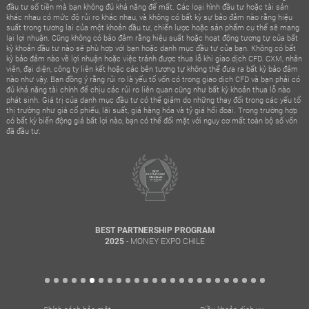
đầu tư số tiền mà bạn không đủ khả năng để mất. Các loại hình đầu tư hoặc tài sản
khác nhau có mức độ rủi ro khác nhau, và không có bất kỳ sự bảo đảm nào rằng hiệu
suất trong tương lai của một khoản đầu tư, chiến lược hoặc sản phẩm cụ thể sẽ mang
lại lợi nhuận. Cũng không có bảo đảm rằng hiệu suất hoặc hoạt động tương tự của bất
kỳ khoản đầu tư nào sẽ phù hợp với bạn hoặc danh mục đầu tư của bạn. Không có bất
kỳ bảo đảm nào về lợi nhuận hoặc việc tránh được thua lỗ khi giao dịch CFD. CXM, nhân
viên, đại diện, công ty liên kết hoặc các bên tương tự không thể đưa ra bất kỳ bảo đảm
nào như vậy. Bạn đồng ý rằng rủi ro là yếu tố vốn có trong giao dịch CFD và bạn phải có
đủ khả năng tài chính để chịu các rủi ro liên quan cũng như bất kỳ khoản thua lỗ nào
phát sinh. Giá trị của danh mục đầu tư có thể giảm do những thay đổi trong các yếu tố
thị trường như giá cổ phiếu, lãi suất, giá hàng hóa và tỷ giá hối đoái. Trong trường hợp
có bất kỳ biến động giá bất lợi nào, bạn có thể đối mặt với nguy cơ mất toàn bộ số vốn
đã đầu tư.
BEST PARTNERSHIP PROGRAM
- MONEY EXPO CHILE
2025