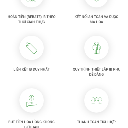
HOÀN TIỀN (REBATE) IB THEO
KẾT NỐI AN TOÀN VÀ ĐƯỢC
THỜI GIAN THỰC
MÃ HÓA
LIÊN KẾT IB DUY NHẤT
QUY TRÌNH THIẾT LẬP IB PHỤ
DỄ DÀNG
RÚT TIỀN HOA HỒNG KHÔNG
THANH TOÁN TÍCH HỢP
GIỚI HẠN