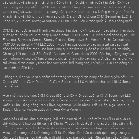
các dịch vụ và sản phẩm tài chính. Công ty là một thành viên của tập đoàn CXM và
hoạt động độc lập nhằm giới thiệu cho khách hàng các sản phẩm và dịch vụ do CXM
Group (SC) và CXM Direct LLC cung cấp. CXM Securities LLC không nắm giữ tiền của
khách hàng và không thực hiện giao dịch. Địa chỉ đăng ký của CXM Securities LLC là:
Tầng 32, Al Salam Tower, Al Sufouh 2, Dubai, Các Tiểu vương quốc Ả Rập Thống nhất.
CXM Direct LLC là một thành viên thuộc Tập đoàn CXM, bao gồm các pháp nhân được
quản lý tại nhiều khu vực pháp lý khác nhau. CXM Direct LLC có địa chỉ đăng ký tại The
Financial Services Centre, Stoney Ground, Kingstown, St. Vincent & the Grenadines,
VC0100 (số đăng ký 444 LLC 2020). Mục tiêu của công ty bao gồm tất cả các hoạt
động không bị cấm theo Đạo luật Công ty Kinh doanh Quốc tế (Sửa đổi và Hợp nhất),
Chương 149 của Luật Sửa đổi St. Vincent và Grenadines 2009. Các hoạt động này bao
gồm, nhưng không giới hạn ở, giao dịch, tài chính, cho vay, môi giới, đào tạo và dịch vụ
tài khoản được quản lý trong lĩnh vực ngoại hối, hàng hóa, chỉ số, CFD và các công cụ
tài chính có đòn bẩy.
Thông tin, dịch vụ và sản phẩm trên trang web này được cung cấp độc quyền bởi CXM
Group (SC) Ltd, CXM Direct LLC, CXM Securities LLC và không phải bởi bất kỳ đơn vị
liên kết nào.
Hạn chế theo khu vực: CXM Group (SC) Ltd, CXM Direct LLC và CXM Securities LLC
không cung cấp dịch vụ cho cư dân của các quốc gia sau: Afghanistan, Belarus, Trung
Quốc, Cuba, Hồng Kông, Iran, Libya, Myanmar (Miến Điện), Triều Tiên, Nga, Somalia,
Sudan, Ukraine, Vương quốc Anh, Hoa Kỳ và Yemen.
Cảnh báo Rủi ro: Giao dịch ngoại hối, tiền điện tử và CFD có mức độ rủi ro cao và có
thể không phù hợp với tất cả nhà đầu tư. Trước khi quyết định giao dịch, hãy cân nhắc
cẩn thận mục tiêu đầu tư, mức độ kinh nghiệm và khả năng chấp nhận rủi ro của bạn.
Hiệu suất trong quá khứ không phải là dấu hiệu đảm bảo cho kết quả trong tương lai.
Xin lưu ý rằng bạn có thể mất một phần hoặc toàn bộ khoản đầu tư ban đầu; không nên