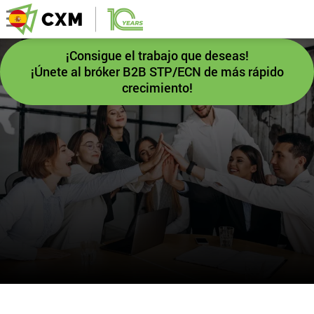
¡Consigue el trabajo que deseas!
¡Únete al bróker B2B STP/ECN de más rápido
crecimiento!