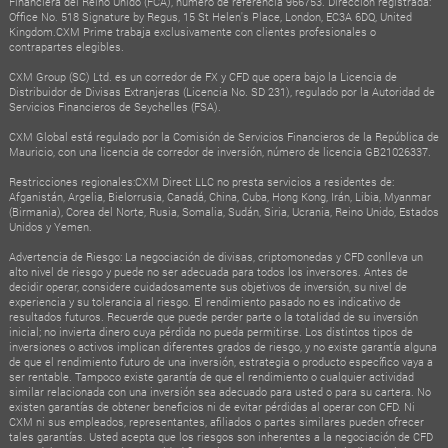
Financiera del Reino Unido (FCA), número de referencia 966753. Dirección registrada:
Office No. 518 Signature by Regus, 15 St Helen's Place, London, EC3A 6DQ, United
Kingdom.CXM Prime trabaja exclusivamente con clientes profesionales o
contrapartes elegibles.
CXM Group (SC) Ltd. es un corredor de FX y CFD que opera bajo la Licencia de
Distribuidor de Divisas Extranjeras (Licencia No. SD 231), regulado por la Autoridad de
Servicios Financieros de Seychelles (FSA).
CXM Global está regulado por la Comisión de Servicios Financieros de la República de
Mauricio, con una licencia de corredor de inversión, número de licencia GB21026337.
Restricciones regionales:CXM Direct LLC no presta servicios a residentes de:
Afganistán, Argelia, Bielorrusia, Canadá, China, Cuba, Hong Kong, Irán, Libia, Myanmar
(Birmania), Corea del Norte, Rusia, Somalia, Sudán, Siria, Ucrania, Reino Unido, Estados
Unidos y Yemen.
Advertencia de Riesgo: La negociación de divisas, criptomonedas y CFD conlleva un
alto nivel de riesgo y puede no ser adecuada para todos los inversores. Antes de
decidir operar, considere cuidadosamente sus objetivos de inversión, su nivel de
experiencia y su tolerancia al riesgo. El rendimiento pasado no es indicativo de
resultados futuros. Recuerde que puede perder parte o la totalidad de su inversión
inicial; no invierta dinero cuya pérdida no pueda permitirse. Los distintos tipos de
inversiones o activos implican diferentes grados de riesgo, y no existe garantía alguna
de que el rendimiento futuro de una inversión, estrategia o producto específico vaya a
ser rentable. Tampoco existe garantía de que el rendimiento o cualquier actividad
similar relacionada con una inversión sea adecuado para usted o para su cartera. No
existen garantías de obtener beneficios ni de evitar pérdidas al operar con CFD. Ni
CXM ni sus empleados, representantes, afiliados o partes similares pueden ofrecer
tales garantías. Usted acepta que los riesgos son inherentes a la negociación de CFD