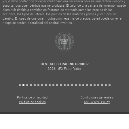
y que debe contar con la capacidad financiera necesaria para asumir dichos riesgos y
soportar cualquier pérdida que se produzca. El valor de una cartera de inversión puede
disminuir debido a cambios en factores de mercado como los precios de las
acciones, los tipos de interés, los precios de las materias primas y los tipos de
cambio. En caso de cualquier fluctuación negativa de precios, usted puede correr el
riesgo de perder la totalidad del capital invertido.
BEST GOLD TRADING BROKER
- iFX Expo Dubai
2026
Política de privacidad
Condiciones generales
Política de cookies
AML & KYC Policy
Todos los derechos reservados. Copyright © 2015 - 2026