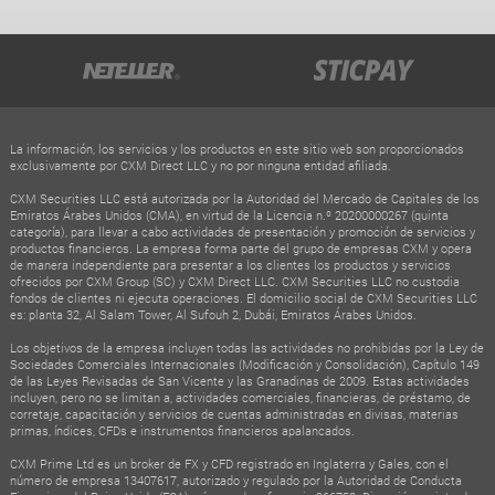
La información, los servicios y los productos en este sitio web son proporcionados
exclusivamente por CXM Direct LLC y no por ninguna entidad afiliada.
CXM Securities LLC está autorizada por la Autoridad del Mercado de Capitales de los
Emiratos Árabes Unidos (CMA), en virtud de la Licencia n.º 20200000267 (quinta
categoría), para llevar a cabo actividades de presentación y promoción de servicios y
productos financieros. La empresa forma parte del grupo de empresas CXM y opera
de manera independiente para presentar a los clientes los productos y servicios
ofrecidos por CXM Group (SC) y CXM Direct LLC. CXM Securities LLC no custodia
fondos de clientes ni ejecuta operaciones. El domicilio social de CXM Securities LLC
es: planta 32, Al Salam Tower, Al Sufouh 2, Dubái, Emiratos Árabes Unidos.
Los objetivos de la empresa incluyen todas las actividades no prohibidas por la Ley de
Sociedades Comerciales Internacionales (Modificación y Consolidación), Capítulo 149
de las Leyes Revisadas de San Vicente y las Granadinas de 2009. Estas actividades
incluyen, pero no se limitan a, actividades comerciales, financieras, de préstamo, de
corretaje, capacitación y servicios de cuentas administradas en divisas, materias
primas, índices, CFDs e instrumentos financieros apalancados.
CXM Prime Ltd es un broker de FX y CFD registrado en Inglaterra y Gales, con el
número de empresa 13407617, autorizado y regulado por la Autoridad de Conducta