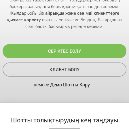
брокері арасындағы берік қарым-қатынас деп сенеміз.
Жылдар бойы біз
айрықша және сенімді клиенттерге
қызмет көрсету
арқылы сенімге ие болдық. Біз әрқашан
сізді басты басымдық ретінде көреміз.
СЕРІКТЕС БОЛУ
КЛИЕНТ БОЛУ
немесе
Демо Шотты Көру
Шотты толықтырудың кең таңдауы