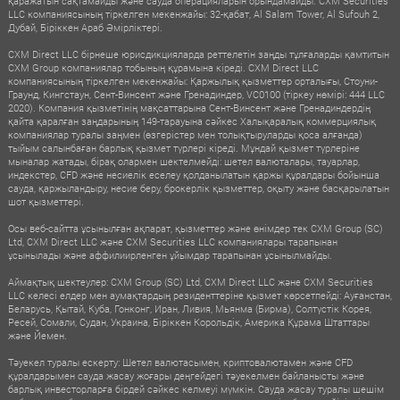
қаражатын сақтамайды және сауда операцияларын орындамайды. CXM Securities
LLC компаниясының тіркелген мекенжайы: 32-қабат, Al Salam Tower, Al Sufouh 2,
Дубай, Біріккен Араб Әмірліктері.
CXM Direct LLC бірнеше юрисдикцияларда реттелетін заңды тұлғаларды қамтитын
CXM Group компаниялар тобының құрамына кіреді. CXM Direct LLC
компаниясының тіркелген мекенжайы: Қаржылық қызметтер орталығы, Стоуни-
Граунд, Кингстаун, Сент-Винсент және Гренадиндер, VC0100 (тіркеу нөмірі: 444 LLC
2020). Компания қызметінің мақсаттарына Сент-Винсент және Гренадиндердің
қайта қаралған заңдарының 149-тарауына сәйкес Халықаралық коммерциялық
компаниялар туралы заңмен (өзгерістер мен толықтыруларды қоса алғанда)
тыйым салынбаған барлық қызмет түрлері кіреді. Мұндай қызмет түрлеріне
мыналар жатады, бірақ олармен шектелмейді: шетел валюталары, тауарлар,
индекстер, CFD және несиелік еселеу қолданылатын қаржы құралдары бойынша
сауда, қаржыландыру, несие беру, брокерлік қызметтер, оқыту және басқарылатын
шот қызметтері.
Осы веб-сайтта ұсынылған ақпарат, қызметтер және өнімдер тек CXM Group (SC)
Ltd, CXM Direct LLC және CXM Securities LLC компаниялары тарапынан
ұсынылады және аффилиирленген ұйымдар тарапынан ұсынылмайды.
Аймақтық шектеулер: CXM Group (SC) Ltd, CXM Direct LLC және CXM Securities
LLC келесі елдер мен аумақтардың резиденттеріне қызмет көрсетпейді: Ауғанстан,
Беларусь, Қытай, Куба, Гонконг, Иран, Ливия, Мьянма (Бирма), Солтүстік Корея,
Ресей, Сомали, Судан, Украина, Біріккен Корольдік, Америка Құрама Штаттары
және Йемен.
Тәуекел туралы ескерту: Шетел валютасымен, криптовалютамен және CFD
құралдарымен сауда жасау жоғары деңгейдегі тәуекелмен байланысты және
барлық инвесторларға бірдей сәйкес келмеуі мүмкін. Сауда жасау туралы шешім