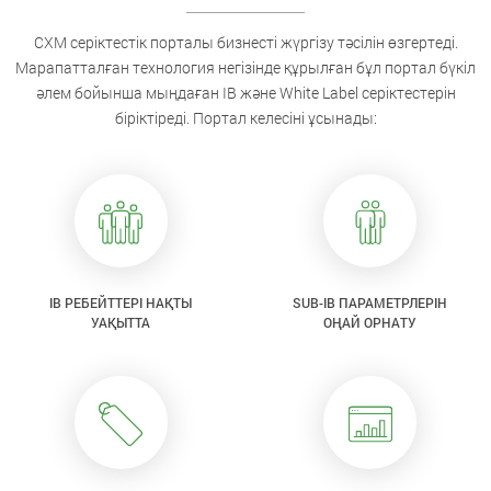
CXM серіктестік порталы бизнесті жүргізу тәсілін өзгертеді.
Марапатталған технология негізінде құрылған бұл портал бүкіл
әлем бойынша мыңдаған IB және White Label серіктестерін
біріктіреді. Портал келесіні ұсынады:
IB РЕБЕЙТТЕРІ НАҚТЫ
SUB-IB ПАРАМЕТРЛЕРІН
УАҚЫТТА
ОҢАЙ ОРНАТУ