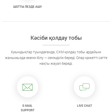
ШОТТЫ ЛЕЗДЕ АШУ
Кәсіби қолдау тобы
Қиындықтар туындағанда, CXM қолдау тобы әрдайым
жанымызда екенін білу — сенімділік береді. Олар қажетті сәтте
нақты жауап береді.
E-MAIL
LIVE CHAT
SUPPORT