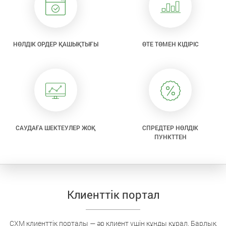
НӨЛДІК ОРДЕР ҚАШЫҚТЫҒЫ
ӨТЕ ТӨМЕН КІДІРІС
САУДАҒА ШЕКТЕУЛЕР ЖОҚ
СПРЕДТЕР НӨЛДІК
ПУНКТТЕН
Клиенттік портал
CXM клиенттік порталы — әр клиент үшін құнды құрал. Барлық