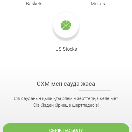
Baskets
Metals
US Stocks
CXM-мен сауда жаса
Сіз сауданың қызықты әлемін зерттегіңіз келе ме?
Сіз бізден бірнеше шертпедесіз!
СЕРІКТЕС БОЛУ