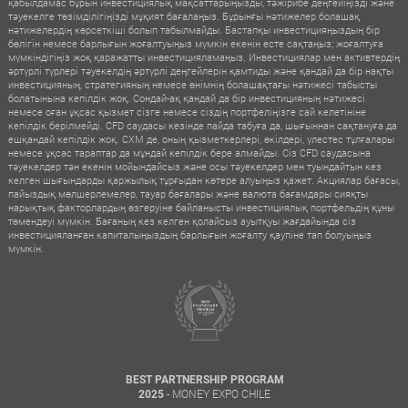
қабылдамас бұрын инвестициялық мақсаттарыңызды, тәжірибе деңгейіңізді және
тәуекелге төзімділігіңізді мұқият бағалаңыз. Бұрынғы нәтижелер болашақ
нәтижелердің көрсеткіші болып табылмайды. Бастапқы инвестицияңыздың бір
бөлігін немесе барлығын жоғалтуыңыз мүмкін екенін есте сақтаңыз; жоғалтуға
мүмкіндігіңіз жоқ қаражатты инвестицияламаңыз. Инвестициялар мен активтердің
әртүрлі түрлері тәуекелдің әртүрлі деңгейлерін қамтиды және қандай да бір нақты
инвестицияның, стратегияның немесе өнімнің болашақтағы нәтижесі табысты
болатынына кепілдік жоқ. Сондай-ақ қандай да бір инвестицияның нәтижесі
немесе оған ұқсас қызмет сізге немесе сіздің портфеліңізге сай келетініне
кепілдік берілмейді. CFD саудасы кезінде пайда табуға да, шығыннан сақтануға да
ешқандай кепілдік жоқ. CXM де, оның қызметкерлері, өкілдері, үлестес тұлғалары
немесе ұқсас тараптар да мұндай кепілдік бере алмайды. Сіз CFD саудасына
тәуекелдер тән екенін мойындайсыз және осы тәуекелдер мен туындайтын кез
келген шығындарды қаржылық тұрғыдан көтере алуыңыз қажет. Акциялар бағасы,
пайыздық мөлшерлемелер, тауар бағалары және валюта бағамдары сияқты
нарықтық факторлардың өзгеруіне байланысты инвестициялық портфельдің құны
төмендеуі мүмкін. Бағаның кез келген қолайсыз ауытқуы жағдайында сіз
инвестицияланған капиталыңыздың барлығын жоғалту қаупіне тап болуыңыз
мүмкін.
BEST PARTNERSHIP PROGRAM
- MONEY EXPO CHILE
2025