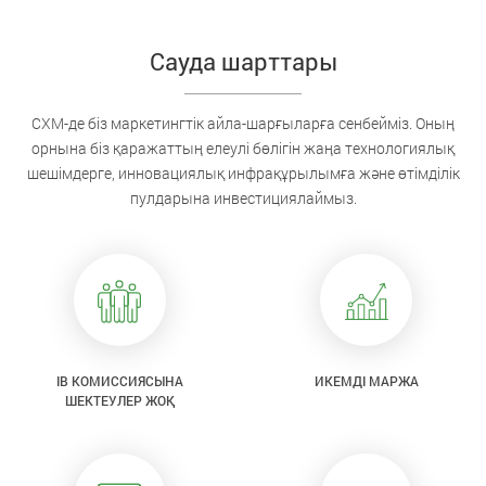
Сауда шарттары
CXM-де біз маркетингтік айла-шарғыларға сенбейміз. Оның
орнына біз қаражаттың елеулі бөлігін жаңа технологиялық
шешімдерге, инновациялық инфрақұрылымға және өтімділік
пулдарына инвестициялаймыз.
IB КОМИССИЯСЫНА
ИКЕМДІ МАРЖА
ШЕКТЕУЛЕР ЖОҚ