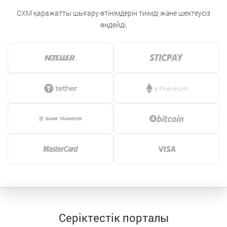
CXM қаражатты шығару өтінімдерін тиімді және шектеусіз
өңдейді.
Серіктестік порталы