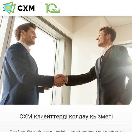
CXM клиенттерді қолдау қызметі
CXM-де біз табыстың негізі — трейдерлер мен олардың