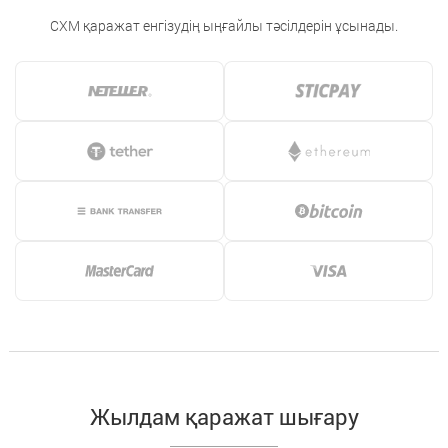
CXM қаражат енгізудің ыңғайлы тәсілдерін ұсынады.
Жылдам қаражат шығару