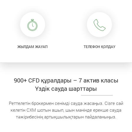
ЖЫЛДАМ ЖАУАП
ТЕЛЕФОН ҚОЛДАУ
900+ CFD құралдары – 7 актив класы
Үздік сауда шарттары
Реттелетін брокермен сенімді сауда жасаңыз. Сізге сай
келетін CXM шотын ашып, шын мәнінде ерекше сауда
тәжірибесінің артықшылықтарын пайдаланыңыз.