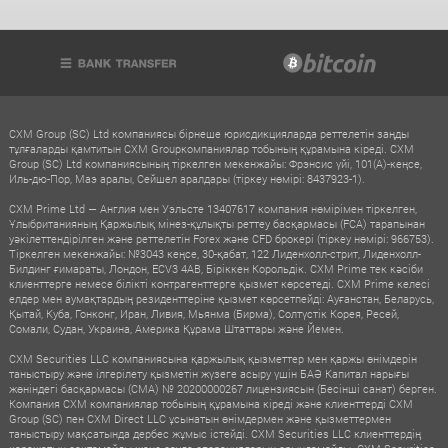
CXM Group (SC) Ltd компаниясы бірнеше юрисдикцияларда реттелетін заңды
тұлғаларды қамтитын CXM Groupкомпаниялар тобының құрамына кіреді. CXM
Group (SC) Ltd компаниясының тіркелген мекенжайы: Фрэнсис үйі, 101(A)-кеңсе,
Иль-дю-Пор, Маэ аралы, Сейшел аралдары (тіркеу нөмірі: 8437923-1).
CXM Prime Ltd — Англия мен Уэльсте 13407617 компания нөмірімен тіркелген,
Ұлыбританияның Қаржылық мінез-құлықты реттеу басқармасы (FCA) тарапынан
уәкілеттендірілген және реттелетін Forex және CFD брокері (тіркеу нөмірі: 966753).
Тіркелген мекенжайы: №3043 кеңсе, 30-қабат, 122 Лиденхолл-стрит, Лиденхолл-
Билдинг ғимараты, Лондон, ECV3 4AB, Біріккен Корольдік. CXM Prime тек кәсіби
клиенттерге немесе білікті контрагенттерге қызмет көрсетеді. CXM Prime келесі
елдер мен аумақтардың резиденттеріне қызмет көрсетпейді: Ауғанстан, Беларусь,
Қытай, Куба, Гонконг, Иран, Ливия, Мьянма (Бирма), Солтүстік Корея, Ресей,
Сомали, Судан, Украина, Америка Құрама Штаттары және Йемен.
CXM Securities LLC компаниясына қаржылық қызметтер мен қаржы өнімдерін
таныстыру және ілгерілету қызметін жүзеге асыру үшін БАӘ Капитал нарығы
жөніндегі басқармасы (CMA) № 20200000267 лицензиясын (Бесінші санат) берген.
Компания CXM компаниялар тобының құрамына кіреді және клиенттерді CXM
Group (SC) пен CXM Direct LLC ұсынатын өнімдермен және қызметтермен
таныстыру мақсатында дербес жұмыс істейді. CXM Securities LLC клиенттердің