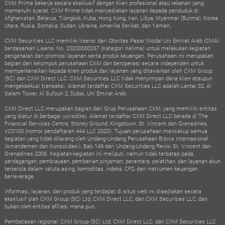
CXM Prime bekerja secara eksklusif dengan klien profesional atau rekanan yang
memenuhi syarat. CXM Prime tidak menyediakan layanan kepada penduduk di:
Afghanistan, Belarus, Tiongkok, Kuba, Hong Kong, Iran, Libya, Myanmar (Burma), Korea
Utara, Rusia, Somalia, Sudan, Ukraina, Amerika Serikat, dan Yaman.
CXM Securities LLC memiliki lisensi dari Otoritas Pasar Modal Uni Emirat Arab (CMA)
berdasarkan Lisensi No. 20200000267 (Kategori Kelima) untuk melakukan kegiatan
pengenalan dan promosi layanan serta produk keuangan. Perusahaan ini merupakan
bagian dari kelompok perusahaan CXM dan beroperasi secara independen untuk
memperkenalkan kepada klien produk dan layanan yang ditawarkan oleh CXM Group
(SC) dan CXM Direct LLC. CXM Securities LLC tidak menyimpan dana klien ataupun
mengeksekusi transaksi. Alamat terdaftar CXM Securities LLC adalah Lantai 32, Al
Salam Tower, Al Sufouh 2, Dubai, Uni Emirat Arab.
CXM Direct LLC merupakan bagian dari Grup Perusahaan CXM, yang memiliki entitas
yang diatur di berbagai yurisdiksi. Alamat terdaftar CXM Direct LLC berada di The
Financial Services Centre, Stoney Ground, Kingstown, St. Vincent dan Grenadines,
VC0100 (nomor pendaftaran 444 LLC 2020). Tujuan perusahaan mencakup semua
kegiatan yang tidak dilarang oleh Undang-Undang Perusahaan Bisnis Internasional
(Amandemen dan Konsolidasi), Bab 149 dari Undang-Undang Revisi St. Vincent dan
Grenadines 2009. Kegiatan-kegiatan ini meliputi, namun tidak terbatas pada,
perdagangan, pembiayaan, pemberian pinjaman, perantara, pelatihan, dan layanan akun
terkelola dalam valuta asing, komoditas, indeks, CFD, dan instrumen keuangan
berleverage.
Informasi, layanan, dan produk yang terdapat di situs web ini disediakan secara
eksklusif oleh CXM Group (SC) Ltd, CXM Direct LLC, dan CXM Securities LLC, dan
bukan oleh entitas afiliasi mana pun.
Pembatasan regional: CXM Group (SC) Ltd, CXM Direct LLC, dan CXM Securities LLC