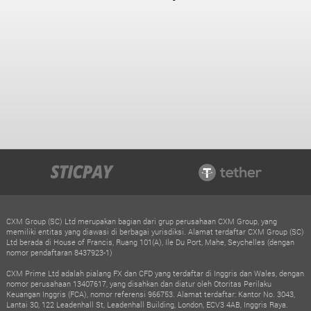
CXM Group (SC) Ltd merupakan bagian dari grup perusahaan CXM Group, yang
memiliki entitas yang diawasi di berbagai yurisdiksi. Alamat terdaftar CXM Group (SC)
Ltd berada di House of Francis, Ruang 101(A), Ile Du Port, Mahe, Seychelles (dengan
nomor pendaftaran 8437923-1)
CXM Prime Ltd adalah pialang FX dan CFD yang terdaftar di Inggris dan Wales, dengan
nomor perusahaan 13407617, yang disahkan dan diatur oleh Otoritas Perilaku
Keuangan Inggris (FCA), nomor referensi 966753. Alamat terdaftar: Kantor No. 3043,
Lantai 30, 122 Leadenhall St, Leadenhall Building, London, ECV3 4AB, Inggris Raya.