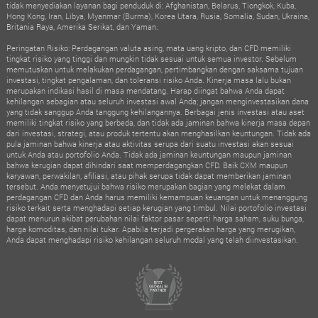
tidak menyediakan layanan bagi penduduk di: Afghanistan, Belarus, Tiongkok, Kuba,
Hong Kong, Iran, Libya, Myanmar (Burma), Korea Utara, Rusia, Somalia, Sudan, Ukraina,
Britania Raya, Amerika Serikat, dan Yaman.
Peringatan Risiko: Perdagangan valuta asing, mata uang kripto, dan CFD memiliki
tingkat risiko yang tinggi dan mungkin tidak sesuai untuk semua investor. Sebelum
memutuskan untuk melakukan perdagangan, pertimbangkan dengan saksama tujuan
investasi, tingkat pengalaman, dan toleransi risiko Anda. Kinerja masa lalu bukan
merupakan indikasi hasil di masa mendatang. Harap diingat bahwa Anda dapat
kehilangan sebagian atau seluruh investasi awal Anda; jangan menginvestasikan dana
yang tidak sanggup Anda tanggung kehilangannya. Berbagai jenis investasi atau aset
memiliki tingkat risiko yang berbeda, dan tidak ada jaminan bahwa kinerja masa depan
dari investasi, strategi, atau produk tertentu akan menghasilkan keuntungan. Tidak ada
pula jaminan bahwa kinerja atau aktivitas serupa dari suatu investasi akan sesuai
untuk Anda atau portofolio Anda. Tidak ada jaminan keuntungan maupun jaminan
bahwa kerugian dapat dihindari saat memperdagangkan CFD. Baik CXM maupun
karyawan, perwakilan, afiliasi, atau pihak serupa tidak dapat memberikan jaminan
tersebut. Anda menyetujui bahwa risiko merupakan bagian yang melekat dalam
perdagangan CFD dan Anda harus memiliki kemampuan keuangan untuk menanggung
risiko terkait serta menghadapi setiap kerugian yang timbul. Nilai portofolio investasi
dapat menurun akibat perubahan nilai faktor pasar seperti harga saham, suku bunga,
harga komoditas, dan nilai tukar. Apabila terjadi pergerakan harga yang merugikan,
Anda dapat menghadapi risiko kehilangan seluruh modal yang telah diinvestasikan.