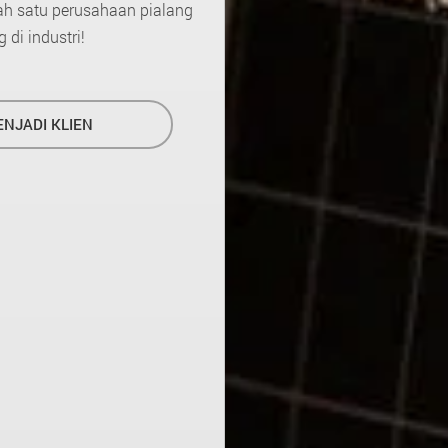
h satu perusahaan pialang
 di industri!
NJADI KLIEN