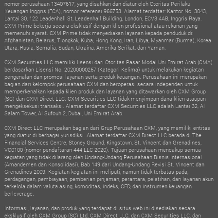
nomor perusahaan 13407617, yang disahkan dan diatur oleh Otoritas Perilaku
Keuangan Inggris (FCA), nomor referensi 966753. Alamat terdaftar: Kantor No. 3043,
Lantai 30, 122 Leadenhall St, Leadenhall Building, London, ECV3 4AB, Inggris Raya.
CXM Prime bekerja secara eksklusif dengan klien profesional atau rekanan yang
memenuhi syarat. CXM Prime tidak menyediakan layanan kepada penduduk di:
Afghanistan, Belarus, Tiongkok, Kuba, Hong Kong, Iran, Libya, Myanmar (Burma), Korea
Utara, Rusia, Somalia, Sudan, Ukraina, Amerika Serikat, dan Yaman.
CXM Securities LLC memiliki lisensi dari Otoritas Pasar Modal Uni Emirat Arab (CMA)
berdasarkan Lisensi No. 20200000267 (Kategori Kelima) untuk melakukan kegiatan
pengenalan dan promosi layanan serta produk keuangan. Perusahaan ini merupakan
bagian dari kelompok perusahaan CXM dan beroperasi secara independen untuk
memperkenalkan kepada klien produk dan layanan yang ditawarkan oleh CXM Group
(SC) dan CXM Direct LLC. CXM Securities LLC tidak menyimpan dana klien ataupun
mengeksekusi transaksi. Alamat terdaftar CXM Securities LLC adalah Lantai 32, Al
Salam Tower, Al Sufouh 2, Dubai, Uni Emirat Arab.
CXM Direct LLC merupakan bagian dari Grup Perusahaan CXM, yang memiliki entitas
yang diatur di berbagai yurisdiksi. Alamat terdaftar CXM Direct LLC berada di The
Financial Services Centre, Stoney Ground, Kingstown, St. Vincent dan Grenadines,
VC0100 (nomor pendaftaran 444 LLC 2020). Tujuan perusahaan mencakup semua
kegiatan yang tidak dilarang oleh Undang-Undang Perusahaan Bisnis Internasional
(Amandemen dan Konsolidasi), Bab 149 dari Undang-Undang Revisi St. Vincent dan
Grenadines 2009. Kegiatan-kegiatan ini meliputi, namun tidak terbatas pada,
perdagangan, pembiayaan, pemberian pinjaman, perantara, pelatihan, dan layanan akun
terkelola dalam valuta asing, komoditas, indeks, CFD, dan instrumen keuangan
berleverage.
Informasi, layanan, dan produk yang terdapat di situs web ini disediakan secara
eksklusif oleh CXM Group (SC) Ltd, CXM Direct LLC, dan CXM Securities LLC, dan