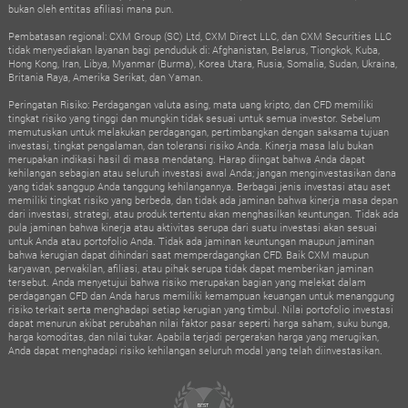
bukan oleh entitas afiliasi mana pun.
Pembatasan regional: CXM Group (SC) Ltd, CXM Direct LLC, dan CXM Securities LLC
tidak menyediakan layanan bagi penduduk di: Afghanistan, Belarus, Tiongkok, Kuba,
Hong Kong, Iran, Libya, Myanmar (Burma), Korea Utara, Rusia, Somalia, Sudan, Ukraina,
Britania Raya, Amerika Serikat, dan Yaman.
Peringatan Risiko: Perdagangan valuta asing, mata uang kripto, dan CFD memiliki
tingkat risiko yang tinggi dan mungkin tidak sesuai untuk semua investor. Sebelum
memutuskan untuk melakukan perdagangan, pertimbangkan dengan saksama tujuan
investasi, tingkat pengalaman, dan toleransi risiko Anda. Kinerja masa lalu bukan
merupakan indikasi hasil di masa mendatang. Harap diingat bahwa Anda dapat
kehilangan sebagian atau seluruh investasi awal Anda; jangan menginvestasikan dana
yang tidak sanggup Anda tanggung kehilangannya. Berbagai jenis investasi atau aset
memiliki tingkat risiko yang berbeda, dan tidak ada jaminan bahwa kinerja masa depan
dari investasi, strategi, atau produk tertentu akan menghasilkan keuntungan. Tidak ada
pula jaminan bahwa kinerja atau aktivitas serupa dari suatu investasi akan sesuai
untuk Anda atau portofolio Anda. Tidak ada jaminan keuntungan maupun jaminan
bahwa kerugian dapat dihindari saat memperdagangkan CFD. Baik CXM maupun
karyawan, perwakilan, afiliasi, atau pihak serupa tidak dapat memberikan jaminan
tersebut. Anda menyetujui bahwa risiko merupakan bagian yang melekat dalam
perdagangan CFD dan Anda harus memiliki kemampuan keuangan untuk menanggung
risiko terkait serta menghadapi setiap kerugian yang timbul. Nilai portofolio investasi
dapat menurun akibat perubahan nilai faktor pasar seperti harga saham, suku bunga,
harga komoditas, dan nilai tukar. Apabila terjadi pergerakan harga yang merugikan,
Anda dapat menghadapi risiko kehilangan seluruh modal yang telah diinvestasikan.