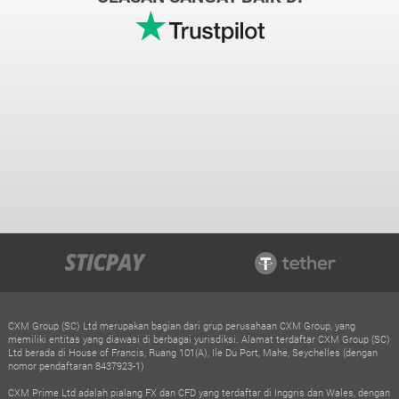
CXM Group (SC) Ltd merupakan bagian dari grup perusahaan CXM Group, yang
memiliki entitas yang diawasi di berbagai yurisdiksi. Alamat terdaftar CXM Group (SC)
Ltd berada di House of Francis, Ruang 101(A), Ile Du Port, Mahe, Seychelles (dengan
nomor pendaftaran 8437923-1)
CXM Prime Ltd adalah pialang FX dan CFD yang terdaftar di Inggris dan Wales, dengan