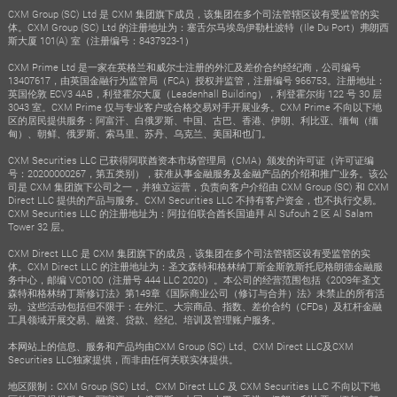
CXM Group (SC) Ltd 是 CXM 集团旗下成员，该集团在多个司法管辖区设有受监管的实
体。CXM Group (SC) Ltd 的注册地址为：塞舌尔马埃岛伊勒杜波特（Ile Du Port）弗朗西
斯大厦 101(A) 室（注册编号：8437923-1）
CXM Prime Ltd 是一家在英格兰和威尔士注册的外汇及差价合约经纪商，公司编号
13407617，由英国金融行为监管局（FCA）授权并监管，注册编号 966753。注册地址：
英国伦敦 ECV3 4AB，利登霍尔大厦（Leadenhall Building），利登霍尔街 122 号 30 层
3043 室。CXM Prime 仅与专业客户或合格交易对手开展业务。CXM Prime 不向以下地
区的居民提供服务：阿富汗、白俄罗斯、中国、古巴、香港、伊朗、利比亚、缅甸（缅
甸）、朝鲜、俄罗斯、索马里、苏丹、乌克兰、美国和也门。
CXM Securities LLC 已获得阿联酋资本市场管理局（CMA）颁发的许可证（许可证编
号：20200000267，第五类别），获准从事金融服务及金融产品的介绍和推广业务。该公
司是 CXM 集团旗下公司之一，并独立运营，负责向客户介绍由 CXM Group (SC) 和 CXM
Direct LLC 提供的产品与服务。CXM Securities LLC 不持有客户资金，也不执行交易。
CXM Securities LLC 的注册地址为：阿拉伯联合酋长国迪拜 Al Sufouh 2 区 Al Salam
Tower 32 层。
CXM Direct LLC 是 CXM 集团旗下的成员，该集团在多个司法管辖区设有受监管的实
体。CXM Direct LLC 的注册地址为：圣文森特和格林纳丁斯金斯敦斯托尼格朗德金融服
务中心，邮编 VC0100（注册号 444 LLC 2020）。本公司的经营范围包括《2009年圣文
森特和格林纳丁斯修订法》第149章《国际商业公司（修订与合并）法》未禁止的所有活
动。这些活动包括但不限于：在外汇、大宗商品、指数、差价合约（CFDs）及杠杆金融
工具领域开展交易、融资、贷款、经纪、培训及管理账户服务。
本网站上的信息、服务和产品均由CXM Group (SC) Ltd、CXM Direct LLC及CXM
Securities LLC独家提供，而非由任何关联实体提供。
地区限制：CXM Group (SC) Ltd、CXM Direct LLC 及 CXM Securities LLC 不向以下地