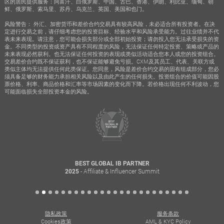
区的居民提供服务：阿富汗、白俄罗斯、中国、古巴、香港、伊朗、利比亚、缅甸、朝
鲜、俄罗斯、索马里、苏丹、乌克兰、英国、美国和也门。
风险警告： 外汇、加密货币和差价合约交易具有较高风险，未必适合所有投资者。在决
定进行交易之前，请仔细考虑您的投资目标、经验水平和风险承受能力。过往业绩并不代
表未来表现。请注意，您可能会损失部分或全部初始投资；请勿投入您无法承受损失的资
金。不同类型的投资或资产具有不同程度的风险，无法保证任何特定投资、策略或产品的
未来表现必然获利。也无法保证任何投资的表现或类似活动适合您本人或您的投资组合。
交易差价合约既不保证获利，也不保证能够避免亏损。CXM及其员工、代表、关联方或
类似主体均无法提供任何此类保证。您同意，风险是差价合约交易的固有组成部分，您必
须具备足够的财务能力承担相关风险以及由此产生的任何损失。投资组合的价值可能因股
票价格、利率、商品价格和汇率等市场因素的变化而下降。若价格出现任何不利波动，您
可能面临损失全部投资本金的风险。
BEST GLOBAL IB PARTNER
- Affiliate & Influencer Summit
2025
隐私政策
服务条款
Cookies政策
AML & KYC Policy