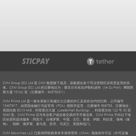
CXM Group (SC) Ltd 是 CXM 集团旗下成员，该集团在多个司法管辖区设有受监管的实
体。CXM Group (SC) Ltd 的注册地址为：塞舌尔马埃岛伊勒杜波特（Ile Du Port）弗朗西
斯大厦 101(A) 室（注册编号：8437923-1）
CXM Prime Ltd 是一家在英格兰和威尔士注册的外汇及差价合约经纪商，公司编号
13407617，由英国金融行为监管局（FCA）授权并监管，注册编号 966753。注册地址：
英国伦敦 ECV3 4AB，利登霍尔大厦（Leadenhall Building），利登霍尔街 122 号 30 层
3043 室。CXM Prime 仅与专业客户或合格交易对手开展业务。CXM Prime 不向以下地
区的居民提供服务：阿富汗、白俄罗斯、中国、古巴、香港、伊朗、利比亚、缅甸（缅
甸）、朝鲜、俄罗斯、索马里、苏丹、乌克兰、美国和也门。
CXM Securities LLC 已获得阿联酋资本市场管理局（CMA）颁发的许可证（许可证编