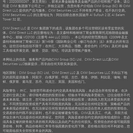
号：20200000267，第五类别），获准从事金融服务及金融产品的介绍和推广业务。该公
司是 CXM 集团旗下公司之一，并独立运营，负责向客户介绍由 CXM Group (SC) 和 CXM
Direct LLC 提供的产品与服务。CXM Securities LLC 不持有客户资金，也不执行交易。
CXM Securities LLC 的注册地址为：阿拉伯联合酋长国迪拜 Al Sufouh 2 区 Al Salam
Tower 32 层。
CXM Direct LLC 是 CXM 集团旗下的成员，该集团在多个司法管辖区设有受监管的实
体。CXM Direct LLC 的注册地址为：圣文森特和格林纳丁斯金斯敦斯托尼格朗德金融服
务中心，邮编 VC0100（注册号 444 LLC 2020）。本公司的经营范围包括《2009年圣文
森特和格林纳丁斯修订法》第149章《国际商业公司（修订与合并）法》未禁止的所有活
动。这些活动包括但不限于：在外汇、大宗商品、指数、差价合约（CFDs）及杠杆金融
工具领域开展交易、融资、贷款、经纪、培训及管理账户服务。
本网站上的信息、服务和产品均由CXM Group (SC) Ltd、CXM Direct LLC及CXM
Securities LLC独家提供，而非由任何关联实体提供。
地区限制：CXM Group (SC) Ltd、CXM Direct LLC 及 CXM Securities LLC 不向以下地
区的居民提供服务：阿富汗、白俄罗斯、中国、古巴、香港、伊朗、利比亚、缅甸、朝
鲜、俄罗斯、索马里、苏丹、乌克兰、英国、美国和也门。
风险警告： 外汇、加密货币和差价合约交易具有较高风险，未必适合所有投资者。在决
定进行交易之前，请仔细考虑您的投资目标、经验水平和风险承受能力。过往业绩并不代
表未来表现。请注意，您可能会损失部分或全部初始投资；请勿投入您无法承受损失的资
金。不同类型的投资或资产具有不同程度的风险，无法保证任何特定投资、策略或产品的
未来表现必然获利。也无法保证任何投资的表现或类似活动适合您本人或您的投资组合。
交易差价合约既不保证获利，也不保证能够避免亏损。CXM及其员工、代表、关联方或
类似主体均无法提供任何此类保证。您同意，风险是差价合约交易的固有组成部分，您必
须具备足够的财务能力承担相关风险以及由此产生的任何损失。投资组合的价值可能因股
票价格、利率、商品价格和汇率等市场因素的变化而下降。若价格出现任何不利波动，您
可能面临损失全部投资本金的风险。